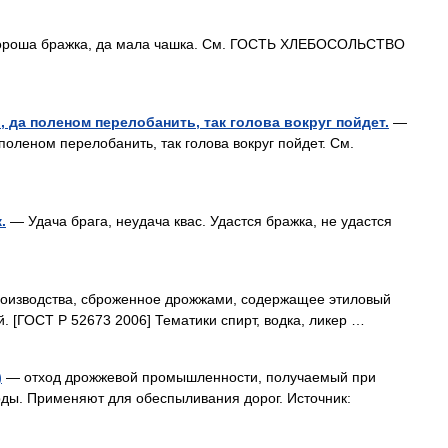
роша бражка, да мала чашка. См. ГОСТЬ ХЛЕБОСОЛЬСТВО
 да поленом перелобанить, так голова вокруг пойдет.
—
оленом перелобанить, так голова вокруг пойдет. См.
.
— Удача брага, неудача квас. Удастся бражка, не удастся
оизводства, сброженное дрожжами, содержащее этиловый
. [ГОСТ Р 52673 2006] Тематики спирт, водка, ликер …
)
— отход дрожжевой промышленности, получаемый при
рды. Применяют для обеспыливания дорог. Источник: