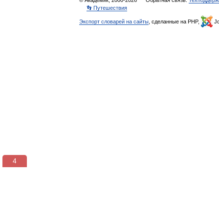
© Академик, 2000-2026
Обратная связь:
Техподдерж
👣 Путешествия
Экспорт словарей на сайты
, сделанные на PHP,
Jo
3