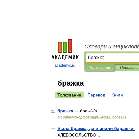
Словари и энциклоп
academic.ru
Толкования
Переводы
бражка
Толкование
Перевод
Книги
бражка
— браж/к/а …
21
Морфемно-орфографический словарь
Была бражка, да выпили барашки.
—
22
ХЛЕБОСОЛЬСТВО …