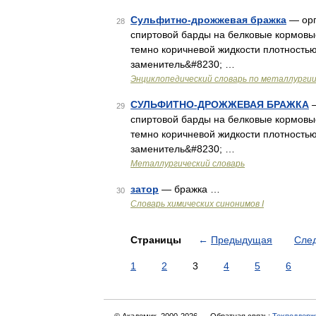
Сульфитно-дрожжевая бражка
— орг
28
спиртовой барды на белковые кормовы
темно коричневой жидкости плотностью
заменитель&#8230; …
Энциклопедический словарь по металлурги
СУЛЬФИТНО-ДРОЖЖЕВАЯ БРАЖКА
—
29
спиртовой барды на белковые кормовы
темно коричневой жидкости плотностью
заменитель&#8230; …
Металлургический словарь
затор
— бражка …
30
Cловарь химических синонимов I
Страницы
←
Предыдущая
Сле
1
2
3
4
5
6