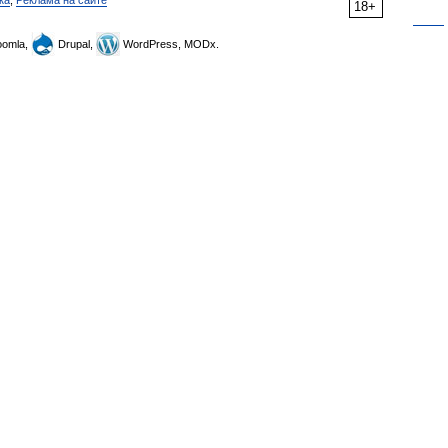
ка
,
Реклама на сайте
18+
omla,
Drupal,
WordPress, MODx.