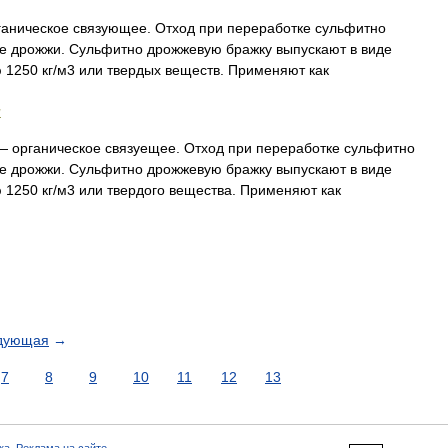
аническое связующее. Отход при переработке сульфитно
е дрожжи. Сульфитно дрожжевую бражку выпускают в виде
 1250 кг/м3 или твердых веществ. Применяют как
и
 органическое связуещее. Отход при переработке сульфитно
е дрожжи. Сульфитно дрожжевую бражку выпускают в виде
 1250 кг/м3 или твердого вещества. Применяют как
дующая
→
7
8
9
10
11
12
13