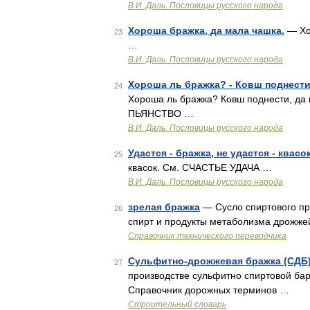
В.И. Даль. Пословицы русского народа
Хороша бражка, да мала чашка.
— Хо
23
…
В.И. Даль. Пословицы русского народа
Хороша ль бражка? - Ковш поднести,
24
Хороша ль бражка? Ковш поднести, да п
ПЬЯНСТВО …
В.И. Даль. Пословицы русского народа
Удастся - бражка, не удастся - квасок
25
квасок. См. СЧАСТЬЕ УДАЧА …
В.И. Даль. Пословицы русского народа
зрелая бражка
— Сусло спиртового пр
26
спирт и продукты метаболизма дрожжей
Справочник технического переводчика
Сульфитно-дрожжевая бражка (СДБ
27
производстве сульфитно спиртовой ба
Справочник дорожных терминов …
Строительный словарь